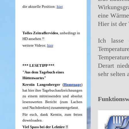
Wirkungsgr
die aktuelle Position:
hier
eine Wärme
Hier ist de
Tolles Zeitraffervideo
, unbedingt in
HD ansehen !!
Ich lasse
weitere Videos:
hier
Temperatu
Temperaturen
Derart nied
*** LESETIPP ***
"Aus dem Tagebuch eines
sehr selten 
Hüttenwartes"
Kerstin Langenberger
(
Homepage
)
hat hier ihre Tagebuchaufzeichnungen
zu einem mitreissenden und absolut
Funktionswe
lesenswerten Bericht (zum Lachen
und Nachdenken) zusammengefasst.
Für euch, dank Kerstin, zum freien
downloaden.
Viel Spass bei der Lektüre !!