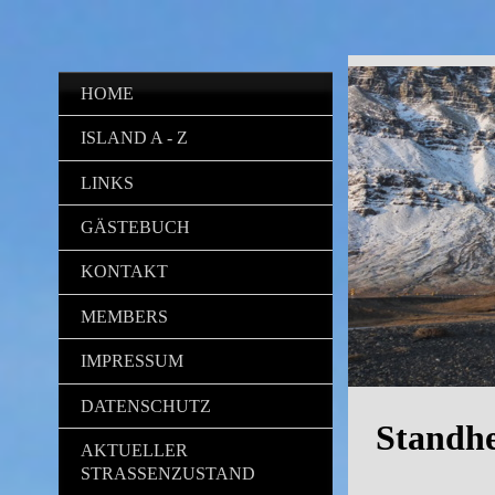
HOME
ISLAND A - Z
LINKS
GÄSTEBUCH
KONTAKT
MEMBERS
IMPRESSUM
DATENSCHUTZ
Standh
AKTUELLER
STRASSENZUSTAND