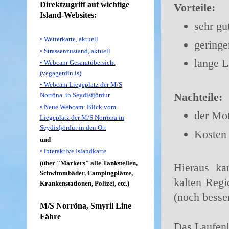
Direktzugriff auf wichtige
Vorteile:
Island-Websites:
sehr gu
• Wetterkarte, aktuell
geringe
• Strassenzustand, aktuell
lange L
• Webcam-Gesamtübersicht
(vegagerdin.is)
• Webcam Liegeplatz der M/S
Nachteile:
Norröna in Seydisfjördur
• Neue Webcam: Blick vom
der Mot
Liegeplatz der M/S Norröna in
Seydisfjördur in den Ort
Kosten 
und
• interaktive Islandkarte
(über "Markers" alle Tankstellen,
Hieraus ka
Schwimmbäder, Campingplätze,
kalten Regi
Krankenstationen, Polizei, etc.)
(noch bess
M/S Norröna, Smyril Line
Fähre
Das Laufenl