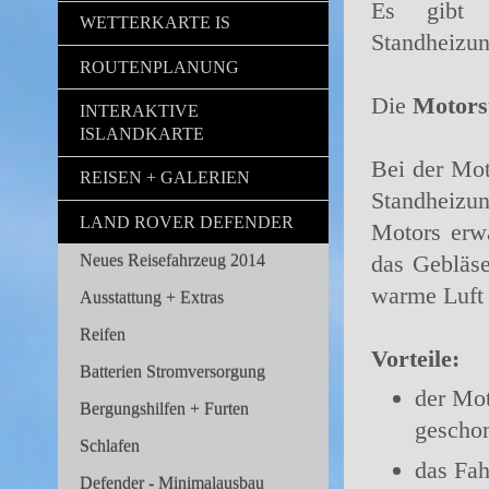
Es gibt z
WETTERKARTE IS
Standheizun
ROUTENPLANUNG
Die
Motors
INTERAKTIVE
ISLANDKARTE
Bei der Mot
REISEN + GALERIEN
Standheizung
LAND ROVER DEFENDER
Motors erwä
das Gebläse
Neues Reisefahrzeug 2014
warme Luft 
Ausstattung + Extras
Reifen
Vorteile:
Batterien Stromversorgung
der Mot
Bergungshilfen + Furten
gescho
Schlafen
das Fah
Defender - Minimalausbau